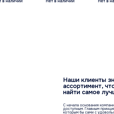
т в наличии
Нет в наличии
Нет в н
Elka Green (зеленый)
Наши клиенты зн
ассортимент, чт
найти самое луч
С начала основания компани
доступным. Главным принци
которым бы сами с удоволь