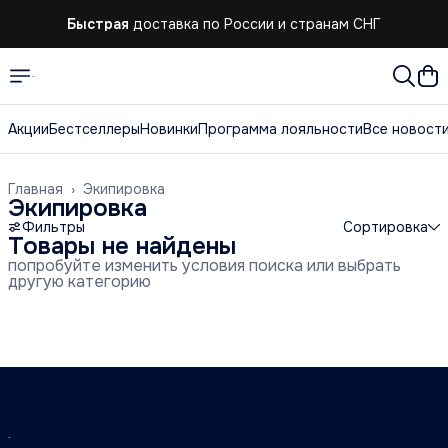
Быстрая
доставка по России и странам СНГ
Акции
Бестселлеры
Новинки
Программа лояльности
Все новост
Главная
›
Экипировка
Экипировка
Фильтры
Сортировка
Товары не найдены
попробуйте изменить условия поиска или выбрать
другую категорию