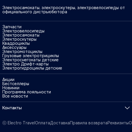
Электросамокаты, электроскутеры, электровелосипеды от
официального дистрьюбютора
Запчасти
Электровелосипеды
Электросамокаты
Электроскутеры
Квадроциклы
Аксессуары
Электромотоциклы
Грузовые электротрициклы
Электроснегокаты детские
Электро Дрифт-карты
Электрогидроциклы детские
Акции
Бестселлеры
Новинки
Программа лояльности
Все новости
Контакты
Адрес
г. Москва, ул. Поликарпова, 27
ⓒ Electro Travel
Оплата
Доставка
Правила возврата
Реквизиты
О
Телефон
8 (925) 090-88-11
Режим работы