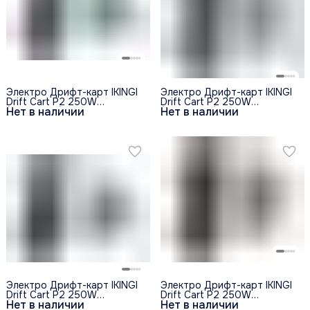
Электро Дрифт-карт IKINGI
Электро Дрифт-карт IKINGI
Drift Cart P2 250W
Drift Cart P2 250W
Нет в наличии
Нет в наличии
(36V/4.4Ah) - Огонь и Лёд
(36V/4.4Ah) - Цветная
молния
Электро Дрифт-карт IKINGI
Электро Дрифт-карт IKINGI
Drift Cart P2 250W
Drift Cart P2 250W
Нет в наличии
Нет в наличии
(36V/4.4Ah) - Чёрная
(36V/4.4Ah) - Красная