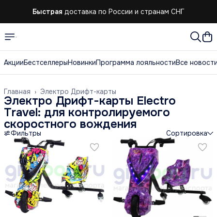
Быстрая
доставка по России и странам СНГ
Акции
Бестселлеры
Новинки
Программа лояльности
Все новост
Главная
›
Электро Дрифт-карты
Электро Дрифт-карты Electro
Travel: для контролируемого
скоростного вождения
Фильтры
Сортировка