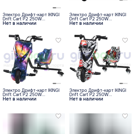
Электро Дрифт-карт IKINGI
Электро Дрифт-карт IKINGI
Drift Cart P2 250W
Drift Cart P2 250W
Нет в наличии
Нет в наличии
(36V/4.4Ah) - Хип-Хоп
(36V/4.4Ah) - Фиолетовый
Космос
Электро Дрифт-карт IKINGI
Электро Дрифт-карт IKINGI
Drift Cart P2 250W
Drift Cart P2 250W
Нет в наличии
Нет в наличии
(36V/4.4Ah) - Синий Космос
(36V/4.4Ah) - Пират