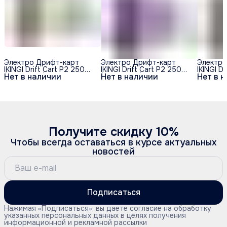
Электро Дрифт-карт
Электро Дрифт-карт
Электро
IKINGI Drift Cart P2 250W
IKINGI Drift Cart P2 250W
IKINGI D
Нет в наличии
Нет в наличии
Нет в 
(36V/4.4Ah) - Хип-Хоп
(36V/4.4Ah) -
(36V/4.4
Фиолетовый Космос
Получите скидку 10%
Чтобы всегда оставаться в курсе актуальных
новостей
Подписаться
Нажимая «Подписаться», вы даете согласие на обработку
указанных персональных данных в целях получения
информационной и рекламной рассылки