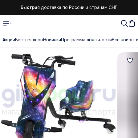
Быстрая
доставка по России и странам СНГ
Акции
Бестселлеры
Новинки
Программа лояльности
Все новост