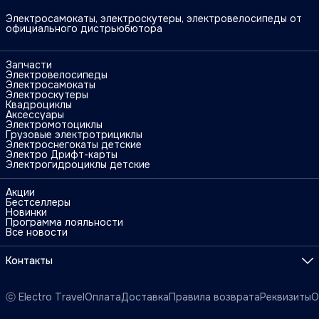
Электросамокаты, электроскутеры, электровелосипеды от
официального дистрьюбютора
Запчасти
Электровелосипеды
Электросамокаты
Электроскутеры
Квадроциклы
Аксессуары
Электромотоциклы
Грузовые электротрициклы
Электроснегокаты детские
Электро Дрифт-карты
Электрогидроциклы детские
Акции
Бестселлеры
Новинки
Программа лояльности
Все новости
Контакты
Адрес
г. Москва, ул. Поликарпова, 27
ⓒ Electro Travel
Оплата
Доставка
Правила возврата
Реквизиты
О
Телефон
8 (925) 090-88-11
Режим работы