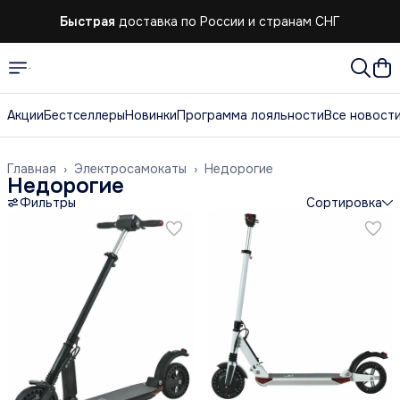
Быстрая
доставка по России и странам СНГ
Акции
Бестселлеры
Новинки
Программа лояльности
Все новост
Главная
›
Электросамокаты
›
Недорогие
Недорогие
Фильтры
Сортировка