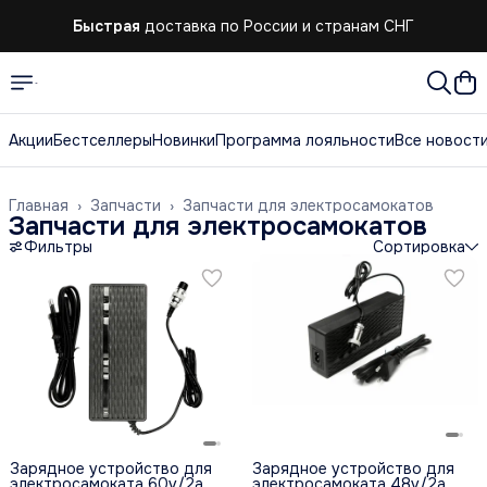
Быстрая
доставка по России и странам СНГ
Акции
Бестселлеры
Новинки
Программа лояльности
Все новост
Главная
›
Запчасти
›
Запчасти для электросамокатов
Запчасти для электросамокатов
Фильтры
Сортировка
Зарядное устройство для
Зарядное устройство для
электросамоката 60v/2a
электросамоката 48v/2a