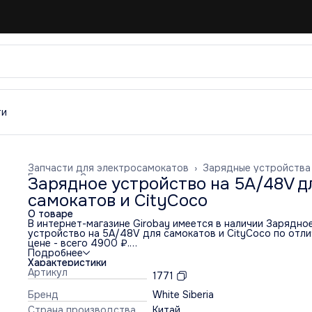
ти
Запчасти для электросамокатов
›
Зарядные устройства
Главная
›
Запчасти
›
Зарядное устройство на 5A/48V д
самокатов и CityCoco
О товаре
В интернет-магазине Girobay имеется в наличии Зарядно
устройство на 5A/48V для самокатов и CityCoco по отл
цене - всего 4900 ₽.
При покупке Зарядное устройство на 5A/48V для самок
Подробнее
и CityCoco у нас вы получаете бесплатную доставку по
Характеристики
Москве и официальную гарантию на 1 год. Возможна сро
Артикул
1771
доставка. Действует пункт самовывоза. Имеются в налич
запчасти и аксессуары к данной модели.
Бренд
White Siberia
Страна производства
Китай