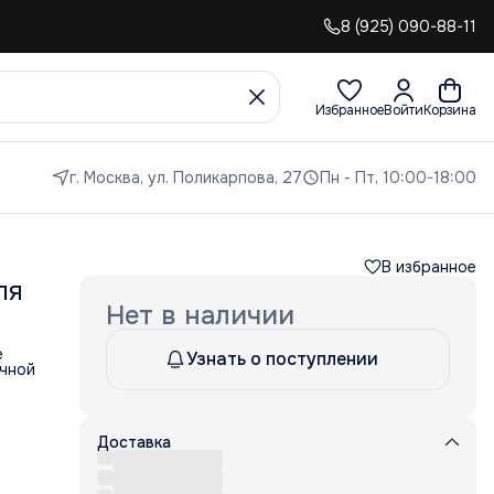
8 (925) 090-88-11
Избранное
Войти
Корзина
г. Москва, ул. Поликарпова, 27
Пн - Пт, 10:00-18:00
В избранное
ля
Нет в наличии
е
Узнать о поступлении
ичной
атов
чная
Доставка
ии