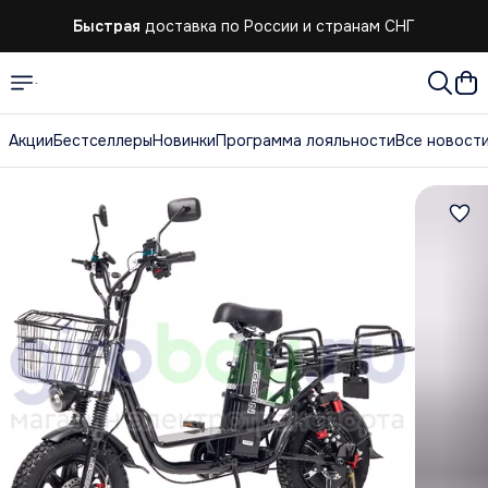
Быстрая
доставка по России и странам СНГ
Акции
Бестселлеры
Новинки
Программа лояльности
Все новост