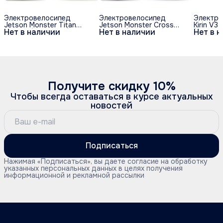
Электровелосипед
Электровелосипед
Электро
Jetson Monster Titan
Jetson Monster Cross
Kirin V3
Нет в наличии
Нет в наличии
Нет в 
1200W (60V/30Ah)
1200W (60V/30Ah)
(60V/28
круглый дисплей
Получите скидку 10%
Чтобы всегда оставаться в курсе актуальных
новостей
Подписаться
Нажимая «Подписаться», вы даете согласие на обработку
указанных персональных данных в целях получения
информационной и рекламной рассылки