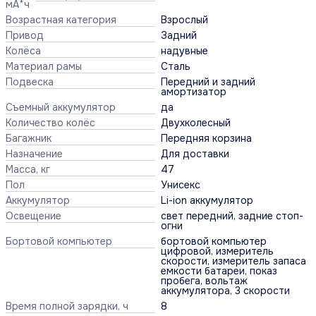
мА*ч
Возрастная категория
Взрослый
Привод
Задний
Колёса
надувные
Материал рамы
Сталь
Подвеска
Передний и задний
амортизатор
Съемный аккумулятор
да
Количество колёс
Двухколесный
Багажник
Передняя корзина
Назначение
Для доставки
Масса, кг
47
Пол
Унисекс
Аккумулятор
Li-ion аккумулятор
Освещение
свет передний, задние стоп-
огни
Бортовой компьютер
бортовой компьютер
цифровой, измеритель
скорости, измеритель запаса
емкости батареи, показ
пробега, вольтаж
аккумулятора, 3 скорости
Время полной зарядки, ч
8