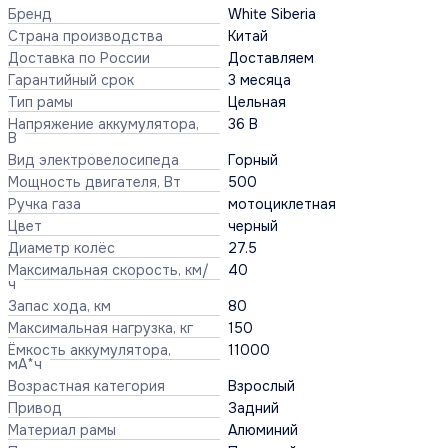
Бренд
White Siberia
Страна производства
Китай
Доставка по России
Доставляем
Гарантийный срок
3 месяца
Тип рамы
Цельная
Напряжение аккумулятора,
36 В
В
Вид электровелосипеда
Горный
Мощность двигателя, Вт
500
Ручка газа
мотоциклетная
Цвет
черный
Диаметр колёс
27.5
Максимальная скорость, км/
40
ч
Запас хода, км
80
Максимальная нагрузка, кг
150
Ёмкость аккумулятора,
11000
мА*ч
Возрастная категория
Взрослый
Привод
Задний
Материал рамы
Алюминий