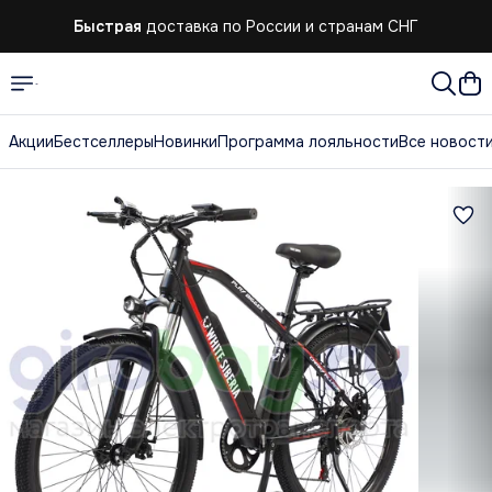
Быстрая
доставка по России и странам СНГ
Акции
Бестселлеры
Новинки
Программа лояльности
Все новост