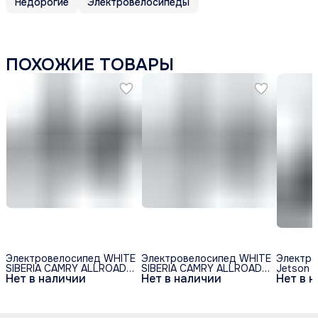
Недорогие
Электровелосипеды
ПОХОЖИЕ ТОВАРЫ
Электровелосипед WHITE
Электровелосипед WHITE
Электро
SIBERIA CAMRY ALLROAD
SIBERIA CAMRY ALLROAD
Jetson 
Нет в наличии
Нет в наличии
Нет в 
500W 36V11A Elka Green
500W 36V/11A Snegir
(48v/25
(Зеленый)
(Синий)