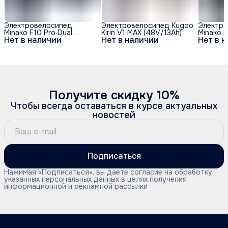
Электровелосипед
Электровелосипед Kugoo
Электро
Minako F10 Pro Dual
Kirin V1 MAX (48V/13Ah)
Minako F
Нет в наличии
Нет в наличии
Нет в 
48V/20Ah (полный
48V/20A
привод) - Синий обод
привод)
Получите скидку 10%
Чтобы всегда оставаться в курсе актуальных
новостей
Подписаться
Нажимая «Подписаться», вы даете согласие на обработку
указанных персональных данных в целях получения
информационной и рекламной рассылки