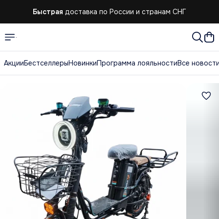
Быстрая
доставка по России и странам СНГ
Акции
Бестселлеры
Новинки
Программа лояльности
Все новост