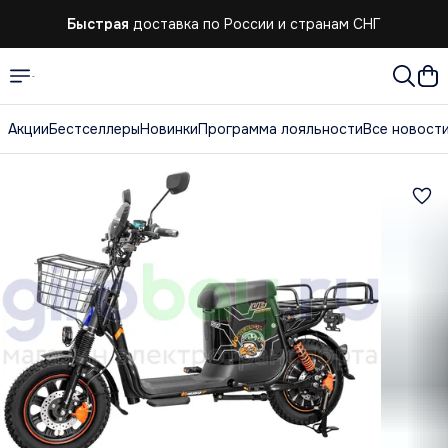
Быстрая
доставка по России и странам СНГ
Быстрая
доставка по России и странам СНГ
Акции
Бестселлеры
Новинки
Программа лояльности
Все новост