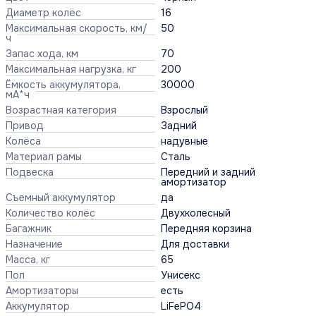
Диаметр колёс
16
Максимальная скорость, км/
50
ч
Запас хода, км
70
Максимальная нагрузка, кг
200
Ёмкость аккумулятора,
30000
мА*ч
Возрастная категория
Взрослый
Привод
Задний
Колёса
надувные
Материал рамы
Сталь
Подвеска
Передний и задний
амортизатор
Съемный аккумулятор
да
Количество колёс
Двухколесный
Багажник
Передняя корзина
Назначение
Для доставки
Масса, кг
65
Пол
Унисекс
Амортизаторы
есть
Аккумулятор
LiFePO4