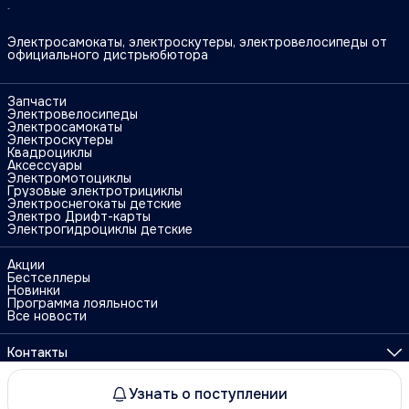
Электросамокаты, электроскутеры, электровелосипеды от
официального дистрьюбютора
Запчасти
Электровелосипеды
Электросамокаты
Электроскутеры
Квадроциклы
Аксессуары
Электромотоциклы
Грузовые электротрициклы
Электроснегокаты детские
Электро Дрифт-карты
Электрогидроциклы детские
Акции
Бестселлеры
Новинки
Программа лояльности
Все новости
Контакты
Адрес
г. Москва, ул. Поликарпова, 27
Узнать о поступлении
ⓒ Electro Travel
Оплата
Доставка
Правила возврата
Реквизиты
О
Телефон