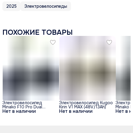
2025
Электровелосипеды
ПОХОЖИЕ ТОВАРЫ
Электровелосипед
Электровелосипед Kugoo
Электро
Minako F10 Pro Dual
Kirin V1 MAX (48V/13Ah)
Minako F
Нет в наличии
Нет в наличии
Нет в 
48V/20Ah (полный
48V/20A
привод) - Синий обод
привод)