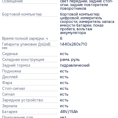
Освещение
свет передний, задние стоп-
огни, задние повторители
поворотников
Бортовой компьютер
бортовой компьютер
цифровой, измеритель
скорости, измеритель запаса
емкости батареи, показ
пробега, вольтаж
аккумулятора
Время полной зарядки, ч
6
Габариты упаковки ДхШхВ,
1440x260x710
мм
Сиденье
есть
Складная конструкция
рама, руль
Задний тормоз
гидравлический
Подножка
есть
Дисплей
есть
Фара
есть
Стоп-сигнал
есть
Сигнал
есть
Зарядное устройство
есть
Зеркала
есть
Батарея
48V/15Ah
Приложение для
нет