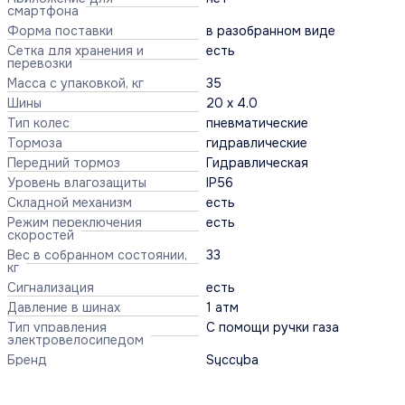
смартфона
Форма поставки
в разобранном виде
Сетка для хранения и
есть
перевозки
Масса с упаковкой, кг
35
Шины
20 x 4.0
Тип колес
пневматические
Тормоза
гидравлические
Передний тормоз
Гидравлическая
Уровень влагозащиты
IP56
Складной механизм
есть
Режим переключения
есть
скоростей
Вес в собранном состоянии,
33
кг
Сигнализация
есть
Давление в шинах
1 атм
Тип управления
С помощи ручки газа
электровелосипедом
Бренд
Syccyba