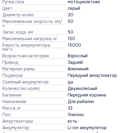
Ручка газа
мотоциклетная
Цвет
серый
Диаметр колёс
20
Максимальная скорость, км/
50
ч
Запас хода, км
50
Максимальная нагрузка, кг
150
Ёмкость аккумулятора,
15000
мА*ч
Возрастная категория
Взрослый
Привод
Задний
Материал рамы
Алюминий
Подвеска
Передний амортизатор
Съемный аккумулятор
да
Количество колёс
Двухколесный
Багажник
Передняя корзина
Назначение
Для рыбалки
Масса, кг
33
Пол
Унисекс
Амортизаторы
есть
Аккумулятор
Li-ion аккумулятор