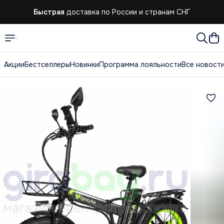
Быстрая
доставка по России и странам СНГ
Акции
Бестселлеры
Новинки
Программа лояльности
Все новост