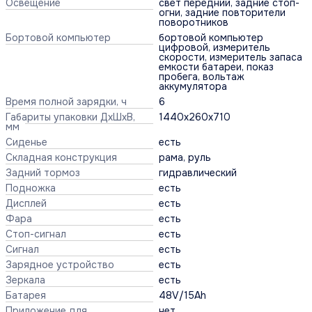
Освещение
свет передний, задние стоп-
огни, задние повторители
поворотников
Бортовой компьютер
бортовой компьютер
цифровой, измеритель
скорости, измеритель запаса
емкости батареи, показ
пробега, вольтаж
аккумулятора
Время полной зарядки, ч
6
Габариты упаковки ДхШхВ,
1440x260x710
мм
Сиденье
есть
Складная конструкция
рама, руль
Задний тормоз
гидравлический
Подножка
есть
Дисплей
есть
Фара
есть
Стоп-сигнал
есть
Сигнал
есть
Зарядное устройство
есть
Зеркала
есть
Батарея
48V/15Ah
Приложение для
нет