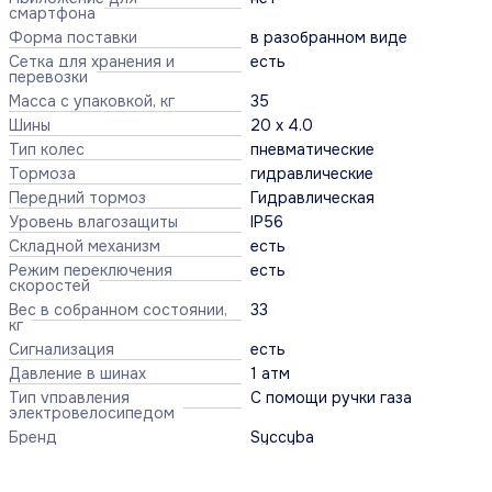
смартфона
Форма поставки
в разобранном виде
Сетка для хранения и
есть
перевозки
Масса с упаковкой, кг
35
Шины
20 x 4.0
Тип колес
пневматические
Тормоза
гидравлические
Передний тормоз
Гидравлическая
Уровень влагозащиты
IP56
Складной механизм
есть
Режим переключения
есть
скоростей
Вес в собранном состоянии,
33
кг
Сигнализация
есть
Давление в шинах
1 атм
Тип управления
С помощи ручки газа
электровелосипедом
Бренд
Syccyba