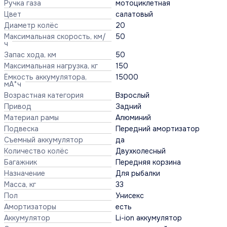
Ручка газа
мотоциклетная
Цвет
салатовый
Диаметр колёс
20
Максимальная скорость, км/
50
ч
Запас хода, км
50
Максимальная нагрузка, кг
150
Ёмкость аккумулятора,
15000
мА*ч
Возрастная категория
Взрослый
Привод
Задний
Материал рамы
Алюминий
Подвеска
Передний амортизатор
Съемный аккумулятор
да
Количество колёс
Двухколесный
Багажник
Передняя корзина
Назначение
Для рыбалки
Масса, кг
33
Пол
Унисекс
Амортизаторы
есть
Аккумулятор
Li-ion аккумулятор