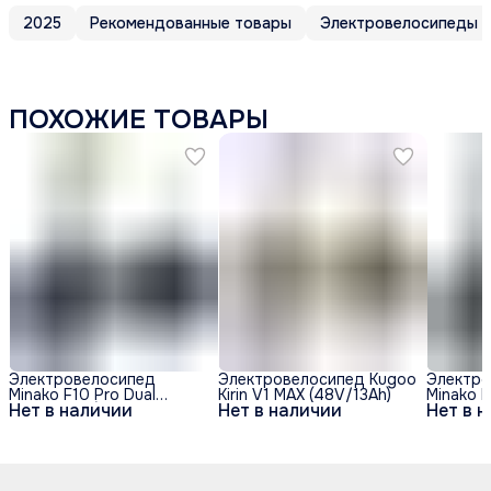
2025
Рекомендованные товары
Электровелосипеды
ПОХОЖИЕ ТОВАРЫ
Электровелосипед
Электровелосипед Kugoo
Электро
Minako F10 Pro Dual
Kirin V1 MAX (48V/13Ah)
Minako F
Нет в наличии
Нет в наличии
Нет в 
48V/20Ah (полный
48V/20A
привод) - Синий обод
привод)