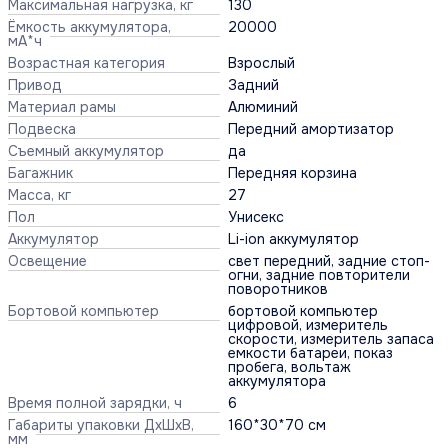
Максимальная нагрузка, кг
130
Ёмкость аккумулятора,
20000
мА*ч
Возрастная категория
Взрослый
Привод
Задний
Материал рамы
Алюминий
Подвеска
Передний амортизатор
Съемный аккумулятор
да
Багажник
Передняя корзина
Масса, кг
27
Пол
Унисекс
Аккумулятор
Li-ion аккумулятор
Освещение
свет передний, задние стоп-
огни, задние повторители
поворотников
Бортовой компьютер
бортовой компьютер
цифровой, измеритель
скорости, измеритель запаса
емкости батареи, показ
пробега, вольтаж
аккумулятора
Время полной зарядки, ч
6
Габариты упаковки ДхШхВ,
160*30*70 см
мм