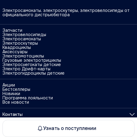
Электросамокаты, электроскутеры, электровелосипеды от
официального дистрьюбютора
Запчасти
Электровелосипеды
Электросамокаты
Электроскутеры
Квадроциклы
Аксессуары
Электромотоциклы
Грузовые электротрициклы
Электроснегокаты детские
Электро Дрифт-карты
Электрогидроциклы детские
Акции
Бестселлеры
Новинки
Программа лояльности
Все новости
Контакты
Адрес
г. Москва, ул. Поликарпова, 27
Узнать о поступлении
ⓒ Electro Travel
Оплата
Доставка
Правила возврата
Реквизиты
О
Телефон
8 (925) 090-88-11