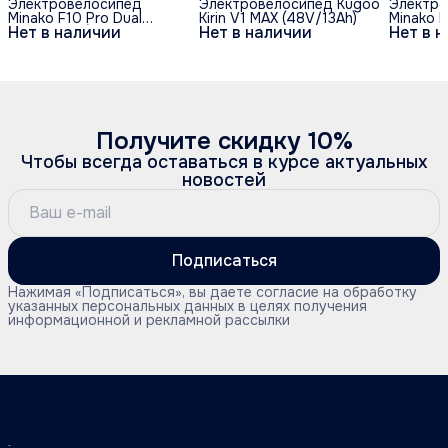
Электровелосипед
Электровелосипед Kugoo
Электро
Minako F10 Pro Dual
Kirin V1 MAX (48V/13Ah)
Minako F
Нет в наличии
Нет в наличии
Нет в 
48V/20Ah (полный
48V/20A
привод) - Синий обод
привод)
Получите скидку 10%
Чтобы всегда оставаться в курсе актуальных
новостей
Подписаться
Нажимая «Подписаться», вы даете согласие на обработку
указанных персональных данных в целях получения
информационной и рекламной рассылки