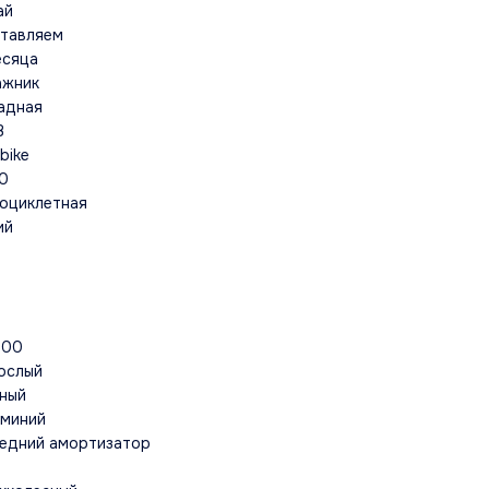
ай
тавляем
есяца
ажник
адная
В
bike
0
оциклетная
ий
000
ослый
ный
миний
едний амортизатор