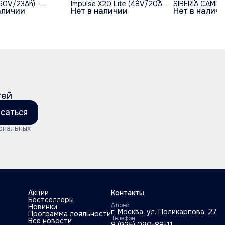
60V/23Ah) -
Impulse X20 Lite (48V/20Ah)
SIBERIA CAMRY
аличии
Нет в наличии
Нет в налич
- Спицы
36V/11A 500W S
(Серебро)
тей
саться
ональных
Акции
Контакты
Бестселлеры
Адрес
Новинки
г. Москва, ул. Поликарпова, 27
Программа лояльности
Телефон
Все новости