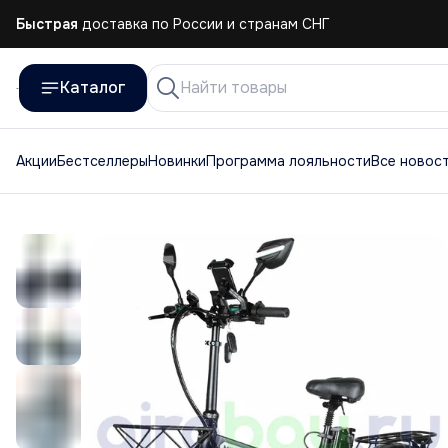
Быстрая
доставка по России и странам СНГ
Быстрая
доставка по России и странам СНГ
Каталог
Акции
Бестселлеры
Новинки
Программа лояльности
Все новос