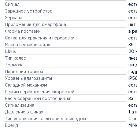
Сигнал
ест
Зарядное устройство
ест
Зеркала
ест
Приложение для смартфона
нет
Форма поставки
в р
Сетка для хранения и перевозки
ест
Масса с упаковкой, кг
35
Шины
20 
Тип колес
пне
Тормоза
гид
Передний тормоз
Гид
Уровень влагозащиты
IP5
Складной механизм
ест
Режим переключения скоростей
ест
Вес в собранном состоянии, кг
33
Сигнализация
ест
Давление в шинах
1 а
Тип управления электровелосипедом
С п
Бренд
MIN