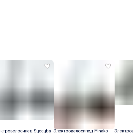
ектровелосипед Syccyba
Электровелосипед Minako
Электров