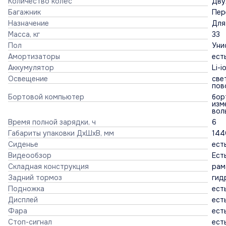
Количество колёс
Дву
Багажник
Пер
Назначение
Для
Масса, кг
33
Пол
Уни
Амортизаторы
ест
Аккумулятор
Li-
Освещение
све
пов
Бортовой компьютер
бор
изм
вол
Время полной зарядки, ч
6
Габариты упаковки ДхШхВ, мм
144
Сиденье
ест
Видеообзор
Ест
Складная конструкция
рам
Задний тормоз
гид
Подножка
ест
Дисплей
ест
Фара
ест
Стоп-сигнал
ест