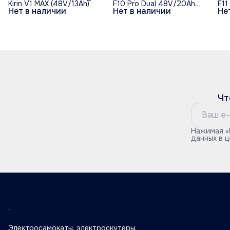
Kirin V1 MAX (48V/13Ah)
F10 Pro Dual 48V/20Ah
F11
Нет в наличии
Нет в наличии
Не
(полный привод) - Черный
(по
обод
об
Чт
Нажимая «
данных в 
Электросамокаты, электроскутеры,