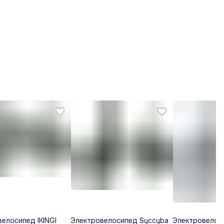
елосипед IKINGI
Электровелосипед Syccyba
Электровелос