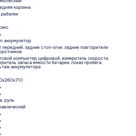
хколесный
едняя корзина
 рыбалки
секс
ь
ion аккумулятор
т передний, задние стоп-огни, задние повторители
оротников
товой компьютер цифровой, измеритель скорости,
еритель запаса емкости батареи, показ пробега,
ьтаж аккумулятора
0x260x710
ь
ь
а, руль
равлический
ь
ь
ь
ь