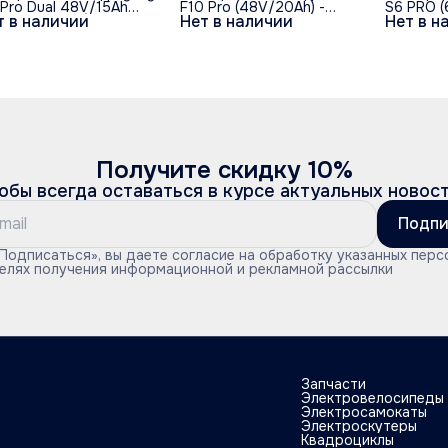
 Pro Dual 48V/15Ah
F10 Pro (48V/20Ah) -
S6 PRO (
т в наличии
Нет в наличии
Нет в н
лный привод) - Серый
Желтый обод
Черный
од
Получите скидку 10%
обы всегда оставаться в курсе актуальных новос
Подпи
Подписаться», вы даете согласие на обработку указанных перс
целях получения информационной и рекламной рассылки
Запчасти
Электровелосипеды
Электросамокаты
Электроскутеры
Квадроциклы