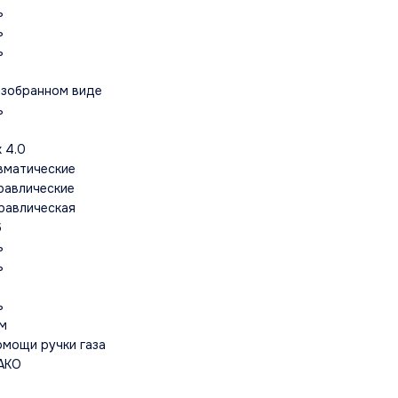
ь
ь
ь
азобранном виде
ь
x 4.0
вматические
равлические
равлическая
6
ь
ь
ь
тм
омощи ручки газа
AKO