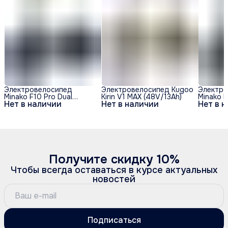
Электровелосипед
Электровелосипед Kugoo
Электро
Minako F10 Pro Dual
Kirin V1 MAX (48V/13Ah)
Minako F
Нет в наличии
Нет в наличии
Нет в 
48V/20Ah (полный
48V/20A
привод) - Синий обод
привод)
Получите скидку 10%
Чтобы всегда оставаться в курсе актуальных
новостей
Подписаться