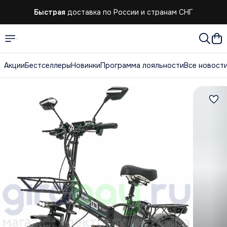
Быстрая
доставка по России и странам СНГ
Быстрая
доставка по России и странам СНГ
Акции
Бестселлеры
Новинки
Программа лояльности
Все новост