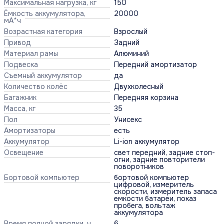
Максимальная нагрузка, кг
150
Ёмкость аккумулятора,
20000
мА*ч
Возрастная категория
Взрослый
Привод
Задний
Материал рамы
Алюминий
Подвеска
Передний амортизатор
Съемный аккумулятор
да
Количество колёс
Двухколесный
Багажник
Передняя корзина
Масса, кг
35
Пол
Унисекс
Амортизаторы
есть
Аккумулятор
Li-ion аккумулятор
Освещение
свет передний, задние стоп-
огни, задние повторители
поворотников
Бортовой компьютер
бортовой компьютер
цифровой, измеритель
скорости, измеритель запаса
емкости батареи, показ
пробега, вольтаж
аккумулятора
Время полной зарядки, ч
6