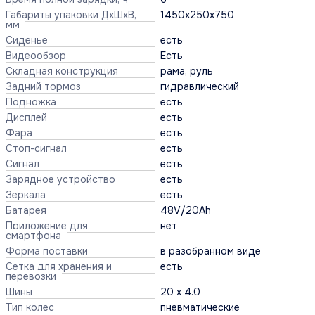
Габариты упаковки ДхШхВ,
1450х250х750
мм
Сиденье
есть
Видеообзор
Есть
Складная конструкция
рама, руль
Задний тормоз
гидравлический
Подножка
есть
Дисплей
есть
Фара
есть
Стоп-сигнал
есть
Сигнал
есть
Зарядное устройство
есть
Зеркала
есть
Батарея
48V/20Ah
Приложение для
нет
смартфона
Форма поставки
в разобранном виде
Сетка для хранения и
есть
перевозки
Шины
20 x 4.0
Тип колес
пневматические