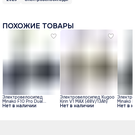
ПОХОЖИЕ ТОВАРЫ
Электровелосипед
Электровелосипед Kugoo
Электро
Minako F10 Pro Dual
Kirin V1 MAX (48V/13Ah)
Minako F
Нет в наличии
Нет в наличии
Нет в 
48V/20Ah (полный
48V/20A
привод) - Синий обод
привод)