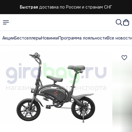
Быстрая
доставка по России и странам СНГ
Акции
Бестселлеры
Новинки
Программа лояльности
Все новост