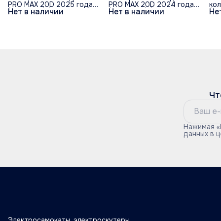
PRO MAX 20D 2025 года
PRO MAX 20D 2024 года
ко
Нет в наличии
Нет в наличии
Не
(60V/21Ah) (гидравлика)
(60V/30Ah) (гидравлика)
(4
Чт
Нажимая «
данных в 
Электросамокаты, электроскутеры,