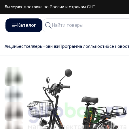
Быстрая
доставка по России и странам СНГ
Каталог
Акции
Бестселлеры
Новинки
Программа лояльности
Все новос