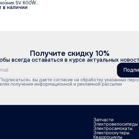
лхозник SV 600W
т в наличии
8V/20Ah)
Получите скидку 10%
обы всегда оставаться в курсе актуальных новос
Подпи
Подписаться», вы даете согласие на обработку указанных перс
целях получения информационной и рекламной рассылки
Запчасти
Электровелосипеды
Электросамокаты
Электроскутеры
Квадроциклы