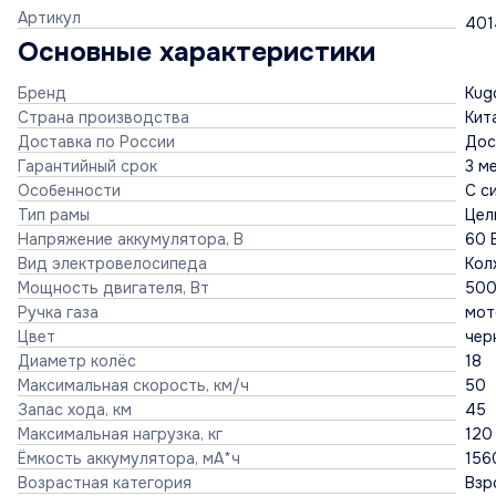
Артикул
401
Основные характеристики
Бренд
Kugo
Страна производства
Кит
Доставка по России
Дос
Гарантийный срок
3 м
Особенности
С с
Тип рамы
Цел
Напряжение аккумулятора, В
60 
Вид электровелосипеда
Кол
Мощность двигателя, Вт
50
Ручка газа
мот
Цвет
чер
Диаметр колёс
18
Максимальная скорость, км/ч
50
Запас хода, км
45
Максимальная нагрузка, кг
120
Ёмкость аккумулятора, мА*ч
156
Возрастная категория
Взр