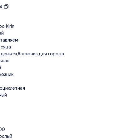
4
o Kirin
ай
тавляем
есяца
иденьем,багажник,для города
ьная
В
хозник
0
оциклетная
ный
00
ослый