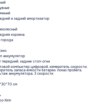
ний
увные
миний
едний и задний амортизатор
хколесный
едняя корзина
 города
секс
ion аккумулятор
т передний, задние стоп-огни
товой компьютер цифровой, измеритель скорости,
еритель запаса емкости батареи, показ пробега,
ьтаж аккумулятора, 3 скорости
*30*70 см
ь
o Kirin