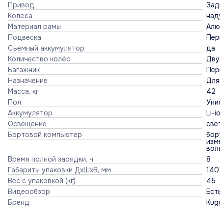
Привод
Зад
Колёса
над
Материал рамы
Алю
Подвеска
Пер
Съемный аккумулятор
да
Количество колёс
Дву
Багажник
Пер
Назначение
Для
Масса, кг
42
Пол
Уни
Аккумулятор
Li-
Освещение
све
Бортовой компьютер
бор
изм
вол
Время полной зарядки, ч
8
Габариты упаковки ДхШхВ, мм
140
Вес с упаковкой (кг)
45
Видеообзор
Ест
Бренд
Kugo