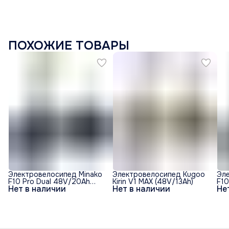
ПОХОЖИЕ ТОВАРЫ
Электровелосипед Minako
Электровелосипед Kugoo
Эл
F10 Pro Dual 48V/20Ah
Kirin V1 MAX (48V/13Ah)
F10
Нет в наличии
Нет в наличии
Не
(полный привод) - Синий
(по
обод
об