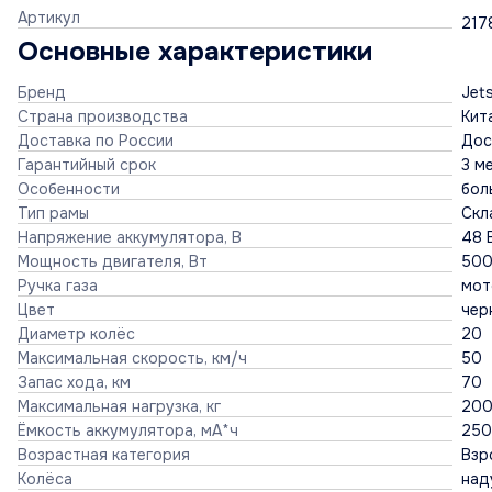
Артикул
217
Основные характеристики
Бренд
Jet
Страна производства
Кит
Доставка по России
Дос
Гарантийный срок
3 м
Особенности
бол
Тип рамы
Скл
Напряжение аккумулятора, В
48 
Мощность двигателя, Вт
50
Ручка газа
мот
Цвет
чер
Диаметр колёс
20
Максимальная скорость, км/ч
50
Запас хода, км
70
Максимальная нагрузка, кг
20
Ёмкость аккумулятора, мА*ч
25
Возрастная категория
Взр
Колёса
над