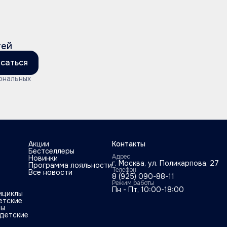
тей
саться
ональных
Акции
Контакты
Бестселлеры
Адрес
Новинки
г. Москва, ул. Поликарпова, 27
Программа лояльности
Телефон
Все новости
8 (925) 090-88-11
Режим работы
Пн - Пт, 10:00-18:00
ициклы
етские
ты
детские