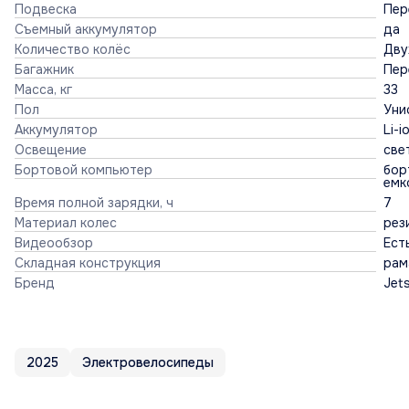
Подвеска
Пер
Съемный аккумулятор
да
Количество колёс
Дву
Багажник
Пер
Масса, кг
33
Пол
Уни
Аккумулятор
Li-
Освещение
све
Бортовой компьютер
бор
емк
Время полной зарядки, ч
7
Материал колес
рез
Видеообзор
Ест
Складная конструкция
рам
Бренд
Jet
2025
Электровелосипеды