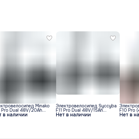
ектровелосипед Minako
Электровелосипед Syccyba
Электро
 Pro Dual 48V/20Ah
F11 Pro Dual 48V/15Ah
F10 Pro 
т в наличии
Нет в наличии
Нет в н
лный привод) - Черный
(полный привод) - Серый
Желтый 
од
обод