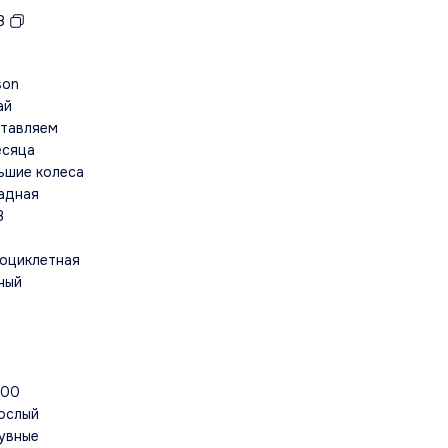
8
son
ай
тавляем
есяца
ьшие колеса
адная
В
0
оциклетная
ный
0
000
ослый
увные