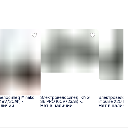
велосипед Minako
Электровелосипед IKINGI
Электровелос
(48V/20Ah) -
S6 PRO (60V/23Ah) -
Impulse X20 Li
аличии
Нет в наличии
Нет в налич
обод
Черный
- Спицы