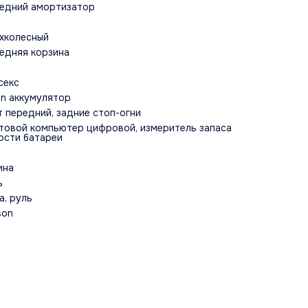
едний амортизатор
хколесный
едняя корзина
секс
ion аккумулятор
т передний, задние стоп-огни
товой компьютер цифровой, измеритель запаса
ости батареи
ина
ь
а, руль
son