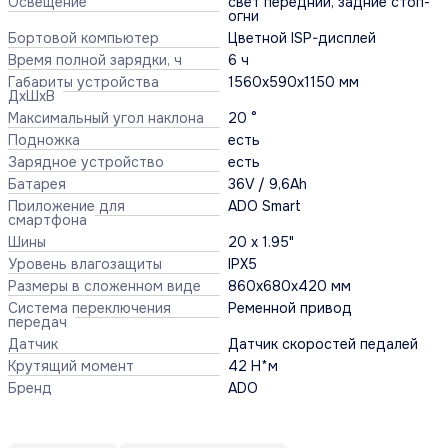
Освещение
свет передний, задние стоп-
огни
Бортовой компьютер
Цветной ISP-дисплей
Время полной зарядки, ч
6 ч
Габариты устройства
1560х590х1150 мм
ДхШхВ
Максимальный угол наклона
20 °
Подножка
есть
Зарядное устройство
есть
Батарея
36V / 9,6Ah
Приложение для
ADO Smart
смартфона
Шины
20 х 1.95"
Уровень влагозащиты
IPX5
Размеры в сложенном виде
860х680х420 мм
Система переключения
Ременной привод
передач
Датчик
Датчик скоростей педалей
Крутящий момент
42 Н*м
Бренд
ADO