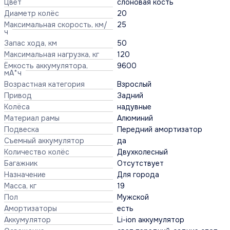
Цвет
слоновая кость
Диаметр колёс
20
Максимальная скорость, км/
25
ч
Запас хода, км
50
Максимальная нагрузка, кг
120
Ёмкость аккумулятора,
9600
мА*ч
Возрастная категория
Взрослый
Привод
Задний
Колёса
надувные
Материал рамы
Алюминий
Подвеска
Передний амортизатор
Съемный аккумулятор
да
Количество колёс
Двухколесный
Багажник
Отсутствует
Назначение
Для города
Масса, кг
19
Пол
Мужской
Амортизаторы
есть
Аккумулятор
Li-ion аккумулятор