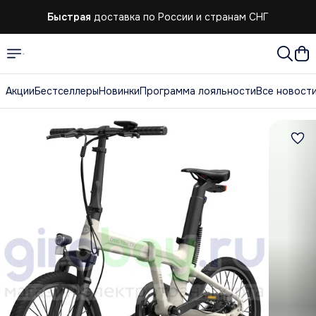
Быстрая
доставка по России и странам СНГ
Акции
Бестселлеры
Новинки
Программа лояльности
Все новост