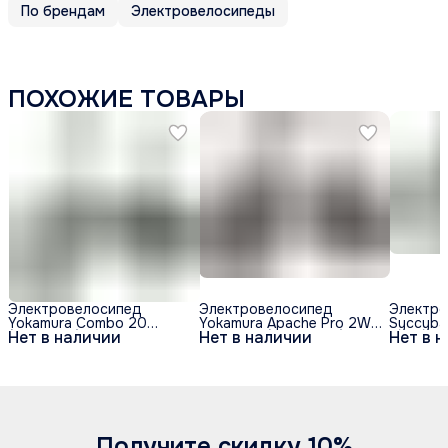
По брендам
Электровелосипеды
ПОХОЖИЕ ТОВАРЫ
Электровелосипед
Электровелосипед
Электро
Yokamura Combo 20
Yokamura Apache Pro 2WD
Syccyba
Нет в наличии
Нет в наличии
Нет в 
(48V/11Ah) - Grey Black
- 2000W (48V/30Ah)
6000W (
3.0
Получите скидку 10%