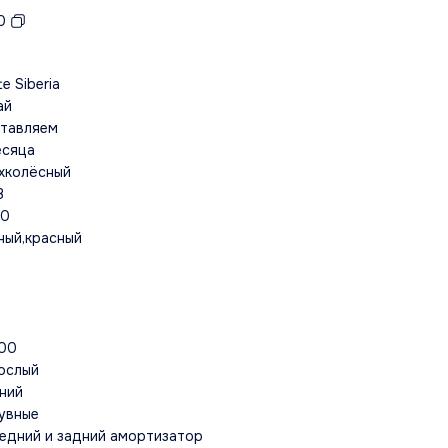
0
e Siberia
ай
тавляем
есяца
хколёсный
В
00
ный,красный
0
00
ослый
ний
увные
едний и задний амортизатор