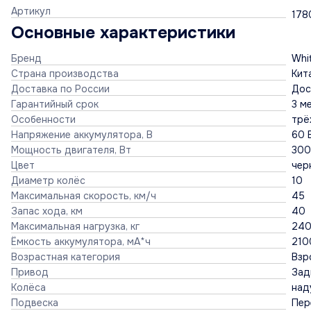
Артикул
178
Основные характеристики
Бренд
Whit
Страна производства
Кит
Доставка по России
Дос
Гарантийный срок
3 м
Особенности
трё
Напряжение аккумулятора, В
60 
Мощность двигателя, Вт
30
Цвет
чер
Диаметр колёс
10
Максимальная скорость, км/ч
45
Запас хода, км
40
Максимальная нагрузка, кг
24
Ёмкость аккумулятора, мА*ч
210
Возрастная категория
Взр
Привод
Зад
Колёса
над
Подвеска
Пер