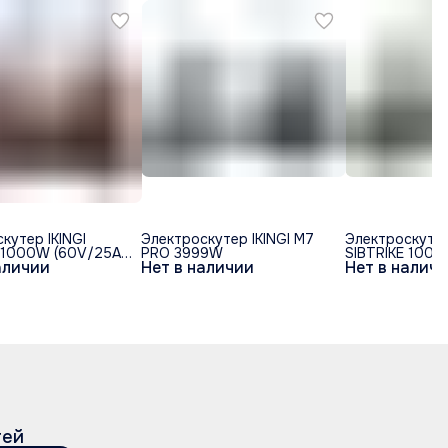
кутер IKINGI
Электроскутер IKINGI M7
Электроскутер
 1000W (60V/25Ah)
PRO 3999W
SIBTRIKE 1000
аличии
Нет в наличии
Нет в налич
й
тей