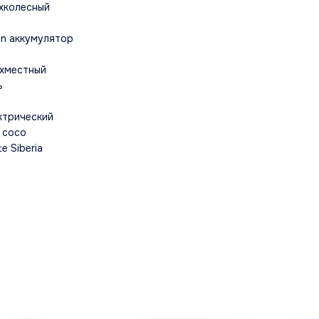
хколесный
ion аккумулятор
хместный
ь
ктрический
y coco
e Siberia