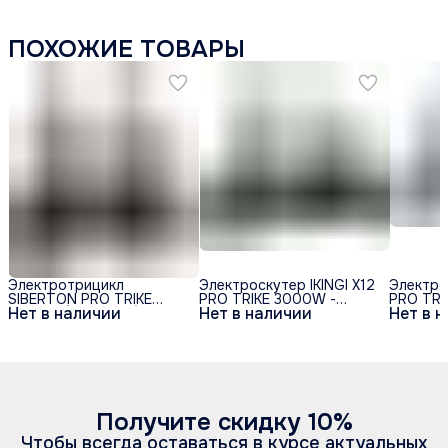
ПОХОЖИЕ ТОВАРЫ
Электротрицикл
Электроскутер IKINGI X12
Электрос
SIBERTON PRO TRIKE
PRO TRIKE 3000W -
PRO TR
Нет в наличии
Нет в наличии
Нет в 
3000W (60V/21Ah)
Чёрный
Получите скидку 10%
Чтобы всегда оставаться в курсе актуальных