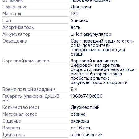
Назначение
Для дачи
Масса, кг
120
Пол
Унисекс
Амортизаторы
есть
Аккумулятор
Li-ion аккумулятор
Освещение
Свет передний, задние стоп-
огни, повторители
поворотников спереди и
сзади
Бортовой компьютер
бортовой компьютер
цифровой, измеритель
скорости, измеритель запаса
емкости батареи, показ
пробега, вольтаж
аккумулятора, 3 скорости
Время полной зарядки, ч
8 ч
Габариты упаковки ДхШхВ,
1360х740х680
мм
Количество мест
Двухместный
Материал колес
резина
Сиденье
экокожа
Возраст
от 16 лет
Двигатель
электрический