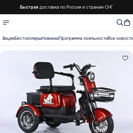
Быстрая
доставка по России и странам СНГ
Акции
Бестселлеры
Новинки
Программа лояльности
Все новост