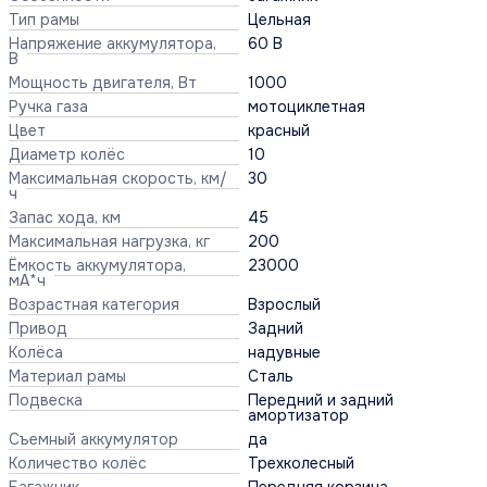
Тип рамы
Цельная
Напряжение аккумулятора,
60 В
В
Мощность двигателя, Вт
1000
Ручка газа
мотоциклетная
Цвет
красный
Диаметр колёс
10
Максимальная скорость, км/
30
ч
Запас хода, км
45
Максимальная нагрузка, кг
200
Ёмкость аккумулятора,
23000
мА*ч
Возрастная категория
Взрослый
Привод
Задний
Колёса
надувные
Материал рамы
Сталь
Подвеска
Передний и задний
амортизатор
Съемный аккумулятор
да
Количество колёс
Трехколесный
Багажник
Передняя корзина