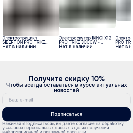
Электротрицикл
Электроскутер IKINGI X12
Электрос
SIBERTON PRO TRIKE
PRO TRIKE 3000W -
PRO TR
Нет в наличии
Нет в наличии
Нет в 
3000W (60V/21Ah)
Чёрный
Получите скидку 10%
Чтобы всегда оставаться в курсе актуальных
новостей
Подписаться
Нажимая «Подписаться», вы даете согласие на обработку
указанных персональных данных в целях получения
информационной и рекламной рассылки