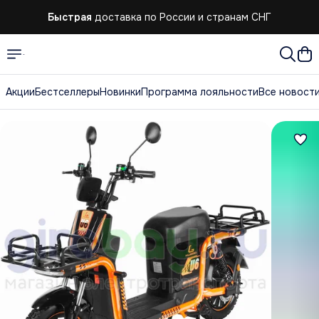
Быстрая
доставка по России и странам СНГ
Быстрая
доставка по России и странам СНГ
Акции
Бестселлеры
Новинки
Программа лояльности
Все новост