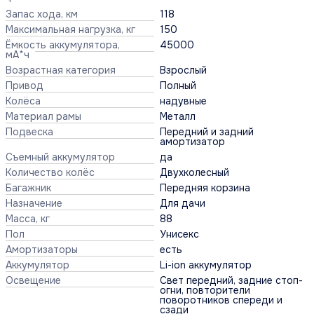
Запас хода, км
118
Максимальная нагрузка, кг
150
Ёмкость аккумулятора,
45000
мА*ч
Возрастная категория
Взрослый
Привод
Полный
Колёса
надувные
Материал рамы
Металл
Подвеска
Передний и задний
амортизатор
Съемный аккумулятор
да
Количество колёс
Двухколесный
Багажник
Передняя корзина
Назначение
Для дачи
Масса, кг
88
Пол
Унисекс
Амортизаторы
есть
Аккумулятор
Li-ion аккумулятор
Освещение
Свет передний, задние стоп-
огни, повторители
поворотников спереди и
сзади