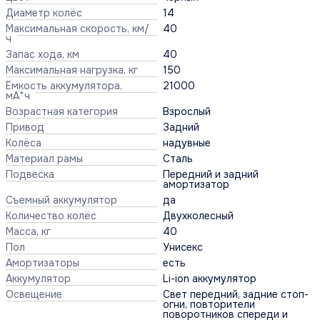
Диаметр колёс
14
Максимальная скорость, км/
40
ч
Запас хода, км
40
Максимальная нагрузка, кг
150
Ёмкость аккумулятора,
21000
мА*ч
Возрастная категория
Взрослый
Привод
Задний
Колёса
надувные
Материал рамы
Сталь
Подвеска
Передний и задний
амортизатор
Съемный аккумулятор
да
Количество колёс
Двухколесный
Масса, кг
40
Пол
Унисекс
Амортизаторы
есть
Аккумулятор
Li-ion аккумулятор
Освещение
Свет передний, задние стоп-
огни, повторители
поворотников спереди и