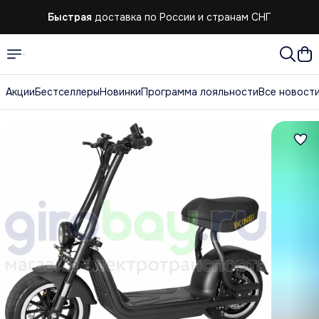
Быстрая
доставка по России и странам СНГ
Акции
Бестселлеры
Новинки
Программа лояльности
Все новост