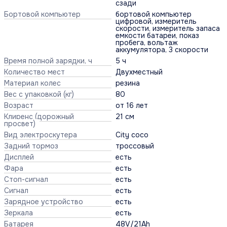
сзади
Бортовой компьютер
бортовой компьютер
цифровой, измеритель
скорости, измеритель запаса
емкости батареи, показ
пробега, вольтаж
аккумулятора, 3 скорости
Время полной зарядки, ч
5 ч
Количество мест
Двухместный
Материал колес
резина
Вес с упаковкой (кг)
80
Возраст
от 16 лет
Клиренс (дорожный
21 см
просвет)
Вид электроскутера
City coco
Задний тормоз
троссовый
Дисплей
есть
Фара
есть
Стоп-сигнал
есть
Сигнал
есть
Зарядное устройство
есть
Зеркала
есть
Батарея
48V/21Ah