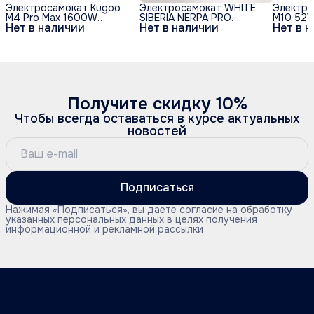
Электросамокат Kugoo
Электросамокат WHITE
Электро
M4 Pro Max 1600W
SIBERIA NERPA PRO
M10 52V
Нет в наличии
Нет в наличии
Нет в 
(полный привод)
3600W Ferrari Red
(красный)
Получите скидку 10%
Чтобы всегда оставаться в курсе актуальных
новостей
Подписаться
Нажимая «Подписаться», вы даете согласие на обработку
указанных персональных данных в целях получения
информационной и рекламной рассылки