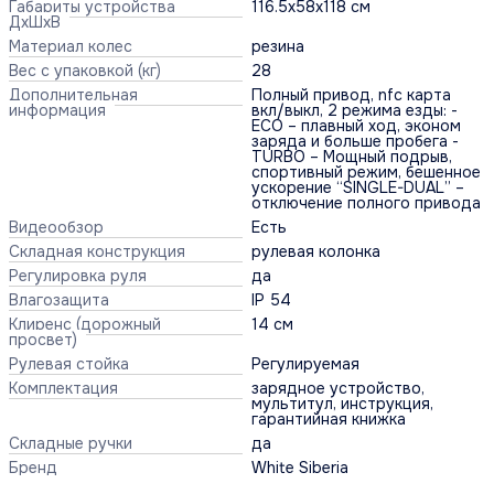
Габариты устройства
116.5x58x118 см
ДхШхВ
Материал колес
резина
Вес с упаковкой (кг)
28
Дополнительная
Полный привод, nfc карта
информация
вкл/выкл, 2 режима езды: -
ECO – плавный ход, эконом
заряда и больше пробега -
TURBO – Мощный подрыв,
спортивный режим, бешенное
ускорение “SINGLE-DUAL” –
отключение полного привода
Видеообзор
Есть
Складная конструкция
рулевая колонка
Регулировка руля
да
Влагозащита
IP 54
Клиренс (дорожный
14 см
просвет)
Рулевая стойка
Регулируемая
Комплектация
зарядное устройство,
мультитул, инструкция,
гарантийная книжка
Складные ручки
да
Бренд
White Siberia