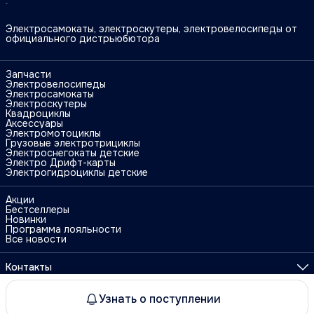
Электросамокаты, электроскутеры, электровелосипеды от
официального дистрьюбютора
Запчасти
Электровелосипеды
Электросамокаты
Электроскутеры
Квадроциклы
Аксессуары
Электромотоциклы
Грузовые электротрициклы
Электроснегокаты детские
Электро Дрифт-карты
Электрогидроциклы детские
Акции
Бестселлеры
Новинки
Программа лояльности
Все новости
Контакты
Адрес
г. Москва, ул. Поликарпова, 27
Узнать о поступлении
ⓒ Electro Travel
Оплата
Доставка
Правила возврата
Реквизиты
О
Телефон
8 (925) 090-88-11