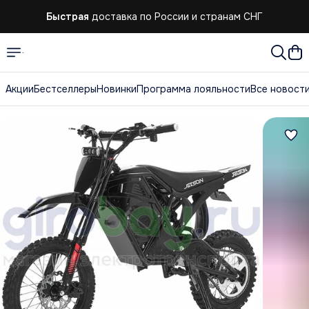
Быстрая
доставка по России и странам СНГ
Акции
Бестселлеры
Новинки
Программа лояльности
Все новост