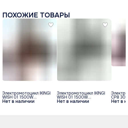
ПОХОЖИЕ ТОВАРЫ
Электромотоцикл IKINGI
Электромотоцикл IKINGI
Электро
WISH 01 1500W
WISH 01 1500W
CP8 30
Нет в наличии
Нет в наличии
Нет в 
(52V/30Ah) - Оранжевый
(52V/30Ah) - Чёрный