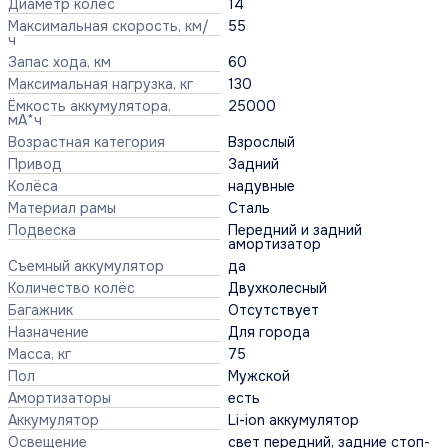
Диаметр колёс
14
Максимальная скорость, км/
55
ч
Запас хода, км
60
Максимальная нагрузка, кг
130
Ёмкость аккумулятора,
25000
мА*ч
Возрастная категория
Взрослый
Привод
Задний
Колёса
надувные
Материал рамы
Сталь
Подвеска
Передний и задний
амортизатор
Съемный аккумулятор
да
Количество колёс
Двухколесный
Багажник
Отсутствует
Назначение
Для города
Масса, кг
75
Пол
Мужской
Амортизаторы
есть
Аккумулятор
Li-ion аккумулятор
Освещение
свет передний, задние стоп-