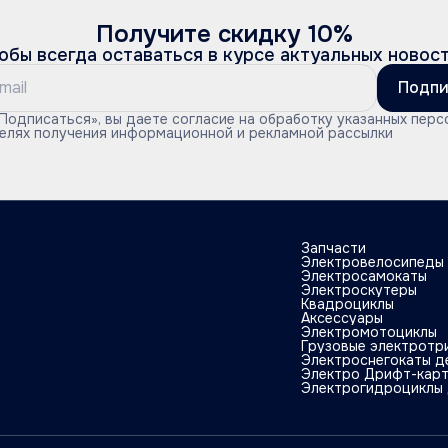
Получите скидку 10%
обы всегда оставаться в курсе актуальных новос
Подпи
Подписаться», вы даете согласие на обработку указанных перс
целях получения информационной и рекламной рассылки
Запчасти
Электровелосипеды
Электросамокаты
Электроскутеры
Квадроциклы
Аксессуары
Электромотоциклы
Грузовые электротр
Электроснегокаты д
Электро Дрифт-кар
Электрогидроциклы 