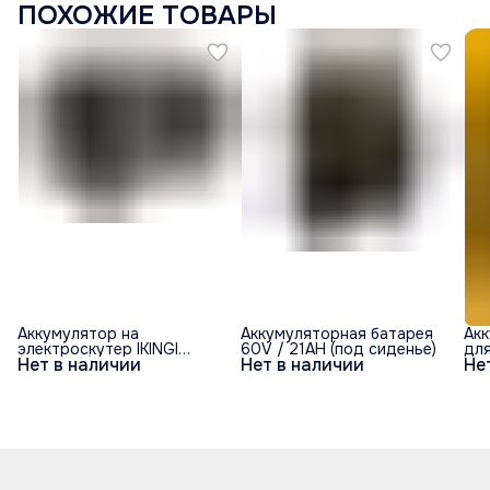
ПОХОЖИЕ ТОВАРЫ
Аккумулятор на
Аккумуляторная батарея
Ак
электроскутер IKINGI
60V / 21AH (под сиденье)
для
Нет в наличии
Нет в наличии
Не
(60V/30h)
дв