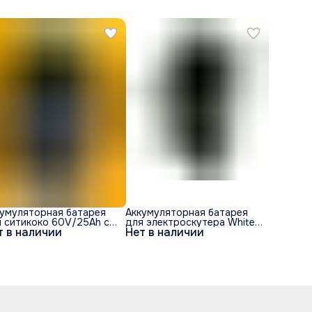
кумуляторная батарея
Аккумуляторная батарея
 ситикоко 60V/25Ah с
для электроскутера White
т в наличии
Нет в наличии
умя портами
Siberia 60v/21AH